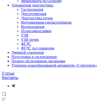
Микробиота по Осипову
Аппаратная диагностика
Гастроскопия
Денситометрия
Диагностика почек
Интервальная гипокситерапия
Колоноскопия
Полисомнография
УЗИ
УЗИ почек
ФГДС
ФГДС под наркозом
Дневной стационар
Подготовка к гастроскопии
Полное обследование организма
Удаление новообразований аппаратом «Сургитрон»‎
Статьи
Контакты