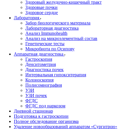
Здоровый желудочно-кишечный тракт
Здоровые почки
Здоровое сердце
Лаборатория
Забор биологического материала
Лабораторная диагностика
Анализ Immunohealth
Анализ на микроэлементный состав
Генетические тесты
Микробиота по Осипову
Аппаратная диагностика
Гастроскопия
Денситометрия
Диагностика почек
Интервальная гипокситерапия
Колоноскопия
Полисомнография
УЗИ
УЗИ почек
ФГДС
ФГДС под наркозом
Дневной стационар
Подготовка к гастроскопии
Полное обследование организма
Удаление новообразований аппаратом «Сургитрон»‎