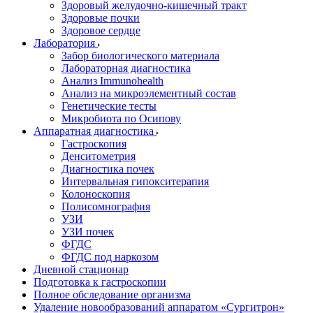
Здоровый желудочно-кишечный тракт
Здоровые почки
Здоровое сердце
Лаборатория
Забор биологического материала
Лабораторная диагностика
Анализ Immunohealth
Анализ на микроэлементный состав
Генетические тесты
Микробиота по Осипову
Аппаратная диагностика
Гастроскопия
Денситометрия
Диагностика почек
Интервальная гипокситерапия
Колоноскопия
Полисомнография
УЗИ
УЗИ почек
ФГДС
ФГДС под наркозом
Дневной стационар
Подготовка к гастроскопии
Полное обследование организма
Удаление новообразований аппаратом «Сургитрон»‎