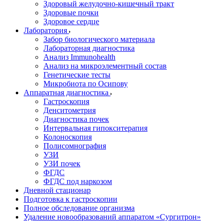
Здоровый желудочно-кишечный тракт
Здоровые почки
Здоровое сердце
Лаборатория
Забор биологического материала
Лабораторная диагностика
Анализ Immunohealth
Анализ на микроэлементный состав
Генетические тесты
Микробиота по Осипову
Аппаратная диагностика
Гастроскопия
Денситометрия
Диагностика почек
Интервальная гипокситерапия
Колоноскопия
Полисомнография
УЗИ
УЗИ почек
ФГДС
ФГДС под наркозом
Дневной стационар
Подготовка к гастроскопии
Полное обследование организма
Удаление новообразований аппаратом «Сургитрон»‎