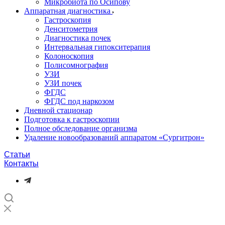
Микробиота по Осипову
Аппаратная диагностика
Гастроскопия
Денситометрия
Диагностика почек
Интервальная гипокситерапия
Колоноскопия
Полисомнография
УЗИ
УЗИ почек
ФГДС
ФГДС под наркозом
Дневной стационар
Подготовка к гастроскопии
Полное обследование организма
Удаление новообразований аппаратом «Сургитрон»‎
Статьи
Контакты