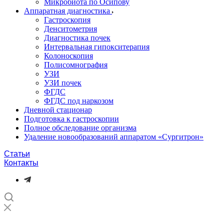
Микробиота по Осипову
Аппаратная диагностика
Гастроскопия
Денситометрия
Диагностика почек
Интервальная гипокситерапия
Колоноскопия
Полисомнография
УЗИ
УЗИ почек
ФГДС
ФГДС под наркозом
Дневной стационар
Подготовка к гастроскопии
Полное обследование организма
Удаление новообразований аппаратом «Сургитрон»‎
Статьи
Контакты