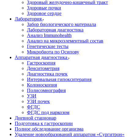
Здоровый желудочно-кишечный тракт
Здоровые почки
Здоровое сердце
Лаборатория
Забор биологического материала
Лабораторная диагностика
Анализ Immunohealth
Анализ на микроэлементный состав
Генетические тесты
Микробиота по Осипову
Аппаратная диагностика
Гастроскопия
Денситометрия
Диагностика почек
Интервальная гипокситерапия
Колоноскопия
Полисомнография
УЗИ
УЗИ почек
ФГДС
ФГДС под наркозом
Дневной стационар
Подготовка к гастроскопии
Полное обследование организма
Удаление новообразований аппаратом «Сургитрон»‎