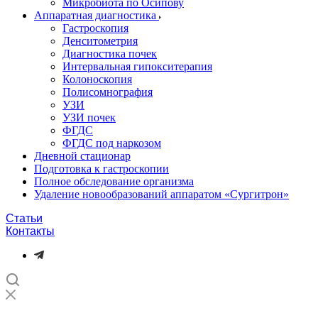
Микробиота по Осипову
Аппаратная диагностика
Гастроскопия
Денситометрия
Диагностика почек
Интервальная гипокситерапия
Колоноскопия
Полисомнография
УЗИ
УЗИ почек
ФГДС
ФГДС под наркозом
Дневной стационар
Подготовка к гастроскопии
Полное обследование организма
Удаление новообразований аппаратом «Сургитрон»‎
Статьи
Контакты