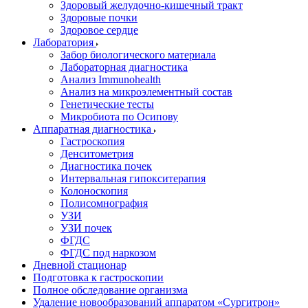
Здоровый желудочно-кишечный тракт
Здоровые почки
Здоровое сердце
Лаборатория
Забор биологического материала
Лабораторная диагностика
Анализ Immunohealth
Анализ на микроэлементный состав
Генетические тесты
Микробиота по Осипову
Аппаратная диагностика
Гастроскопия
Денситометрия
Диагностика почек
Интервальная гипокситерапия
Колоноскопия
Полисомнография
УЗИ
УЗИ почек
ФГДС
ФГДС под наркозом
Дневной стационар
Подготовка к гастроскопии
Полное обследование организма
Удаление новообразований аппаратом «Сургитрон»‎