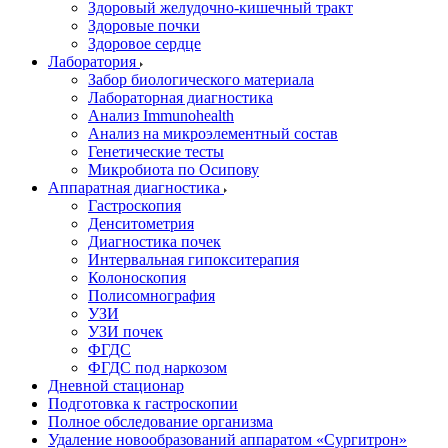
Здоровый желудочно-кишечный тракт
Здоровые почки
Здоровое сердце
Лаборатория
Забор биологического материала
Лабораторная диагностика
Анализ Immunohealth
Анализ на микроэлементный состав
Генетические тесты
Микробиота по Осипову
Аппаратная диагностика
Гастроскопия
Денситометрия
Диагностика почек
Интервальная гипокситерапия
Колоноскопия
Полисомнография
УЗИ
УЗИ почек
ФГДС
ФГДС под наркозом
Дневной стационар
Подготовка к гастроскопии
Полное обследование организма
Удаление новообразований аппаратом «Сургитрон»‎