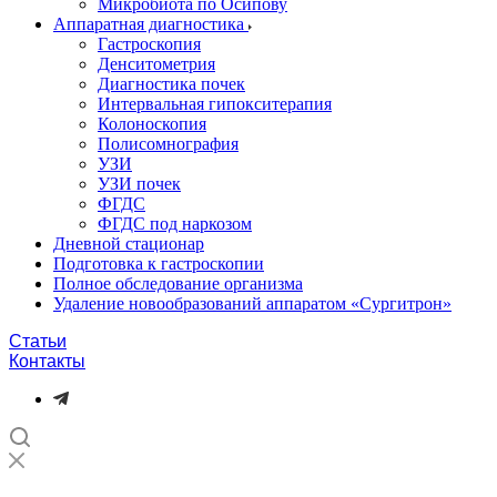
Микробиота по Осипову
Аппаратная диагностика
Гастроскопия
Денситометрия
Диагностика почек
Интервальная гипокситерапия
Колоноскопия
Полисомнография
УЗИ
УЗИ почек
ФГДС
ФГДС под наркозом
Дневной стационар
Подготовка к гастроскопии
Полное обследование организма
Удаление новообразований аппаратом «Сургитрон»‎
Статьи
Контакты