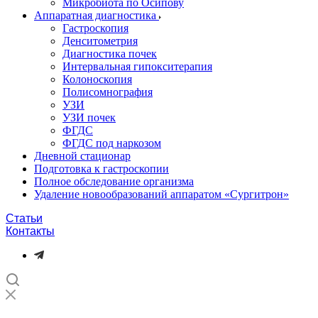
Микробиота по Осипову
Аппаратная диагностика
Гастроскопия
Денситометрия
Диагностика почек
Интервальная гипокситерапия
Колоноскопия
Полисомнография
УЗИ
УЗИ почек
ФГДС
ФГДС под наркозом
Дневной стационар
Подготовка к гастроскопии
Полное обследование организма
Удаление новообразований аппаратом «Сургитрон»‎
Статьи
Контакты