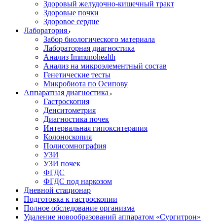
Здоровый желудочно-кишечный тракт
Здоровые почки
Здоровое сердце
Лаборатория
Забор биологического материала
Лабораторная диагностика
Анализ Immunohealth
Анализ на микроэлементный состав
Генетические тесты
Микробиота по Осипову
Аппаратная диагностика
Гастроскопия
Денситометрия
Диагностика почек
Интервальная гипокситерапия
Колоноскопия
Полисомнография
УЗИ
УЗИ почек
ФГДС
ФГДС под наркозом
Дневной стационар
Подготовка к гастроскопии
Полное обследование организма
Удаление новообразований аппаратом «Сургитрон»‎