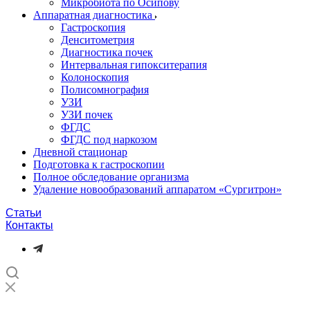
Микробиота по Осипову
Аппаратная диагностика
Гастроскопия
Денситометрия
Диагностика почек
Интервальная гипокситерапия
Колоноскопия
Полисомнография
УЗИ
УЗИ почек
ФГДС
ФГДС под наркозом
Дневной стационар
Подготовка к гастроскопии
Полное обследование организма
Удаление новообразований аппаратом «Сургитрон»‎
Статьи
Контакты