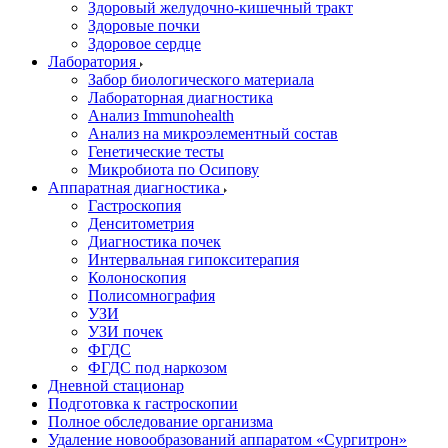
Здоровый желудочно-кишечный тракт
Здоровые почки
Здоровое сердце
Лаборатория
Забор биологического материала
Лабораторная диагностика
Анализ Immunohealth
Анализ на микроэлементный состав
Генетические тесты
Микробиота по Осипову
Аппаратная диагностика
Гастроскопия
Денситометрия
Диагностика почек
Интервальная гипокситерапия
Колоноскопия
Полисомнография
УЗИ
УЗИ почек
ФГДС
ФГДС под наркозом
Дневной стационар
Подготовка к гастроскопии
Полное обследование организма
Удаление новообразований аппаратом «Сургитрон»‎