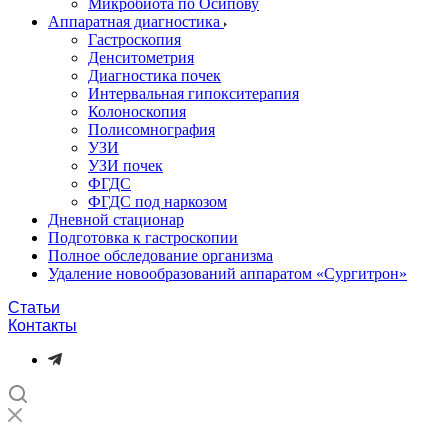
Микробиота по Осипову
Аппаратная диагностика
Гастроскопия
Денситометрия
Диагностика почек
Интервальная гипокситерапия
Колоноскопия
Полисомнография
УЗИ
УЗИ почек
ФГДС
ФГДС под наркозом
Дневной стационар
Подготовка к гастроскопии
Полное обследование организма
Удаление новообразований аппаратом «Сургитрон»‎
Статьи
Контакты