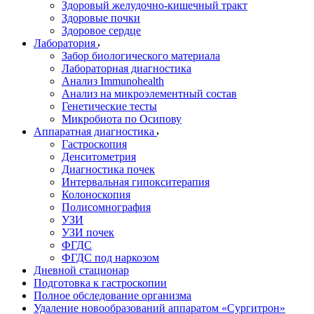
Здоровый желудочно-кишечный тракт
Здоровые почки
Здоровое сердце
Лаборатория
Забор биологического материала
Лабораторная диагностика
Анализ Immunohealth
Анализ на микроэлементный состав
Генетические тесты
Микробиота по Осипову
Аппаратная диагностика
Гастроскопия
Денситометрия
Диагностика почек
Интервальная гипокситерапия
Колоноскопия
Полисомнография
УЗИ
УЗИ почек
ФГДС
ФГДС под наркозом
Дневной стационар
Подготовка к гастроскопии
Полное обследование организма
Удаление новообразований аппаратом «Сургитрон»‎