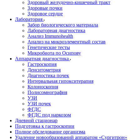
Здоровый желудочно-кишечный тракт
Здоровые почки
Здоровое сердце
Лаборатория
Забор биологического материала
Лабораторная диагностика
Анализ Immunohealth
Анализ на микроэлементный состав
Генетические тесты
Микробиота по Осипову
Аппаратная диагностика
Гастроскопия
Денситометрия
Диагностика почек
Интервальная гипокситерапия
Колоноскопия
Полисомнография
УЗИ
УЗИ почек
ФГДС
ФГДС под наркозом
Дневной стационар
Подготовка к гастроскопии
Полное обследование организма
Удаление новообразований аппаратом «Сургитрон»‎