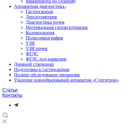
Микробиота по Осипову
Аппаратная диагностика
Гастроскопия
Денситометрия
Диагностика почек
Интервальная гипокситерапия
Колоноскопия
Полисомнография
УЗИ
УЗИ почек
ФГДС
ФГДС под наркозом
Дневной стационар
Подготовка к гастроскопии
Полное обследование организма
Удаление новообразований аппаратом «Сургитрон»‎
Статьи
Контакты