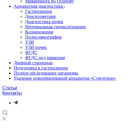
Микробиота по Осипову
Аппаратная диагностика
Гастроскопия
Денситометрия
Диагностика почек
Интервальная гипокситерапия
Колоноскопия
Полисомнография
УЗИ
УЗИ почек
ФГДС
ФГДС под наркозом
Дневной стационар
Подготовка к гастроскопии
Полное обследование организма
Удаление новообразований аппаратом «Сургитрон»‎
Статьи
Контакты