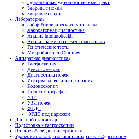
Здоровый желудочно-кишечный тракт
Здоровые почки
Здоровое сердце
Лаборатория
Забор биологического материала
Лабораторная диагностика
Анализ Immunohealth
Анализ на микроэлементный состав
Генетические тесты
Микробиота по Осипову
Аппаратная диагностика
Гастроскопия
Денситометрия
Диагностика почек
Интервальная гипокситерапия
Колоноскопия
Полисомнография
УЗИ
УЗИ почек
ФГДС
ФГДС под наркозом
Дневной стационар
Подготовка к гастроскопии
Полное обследование организма
Удаление новообразований аппаратом «Сургитрон»‎