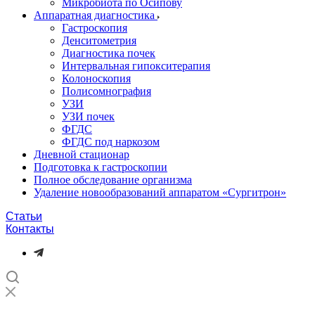
Микробиота по Осипову
Аппаратная диагностика
Гастроскопия
Денситометрия
Диагностика почек
Интервальная гипокситерапия
Колоноскопия
Полисомнография
УЗИ
УЗИ почек
ФГДС
ФГДС под наркозом
Дневной стационар
Подготовка к гастроскопии
Полное обследование организма
Удаление новообразований аппаратом «Сургитрон»‎
Статьи
Контакты