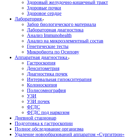
Здоровый желудочно-кишечный тракт
Здоровые почки
Здоровое сердце
Лаборатория
Забор биологического материала
Лабораторная диагностика
Анализ Immunohealth
Анализ на микроэлементный состав
Генетические тесты
Микробиота по Осипову
Аппаратная диагностика
Гастроскопия
Денситометрия
Диагностика почек
Интервальная гипокситерапия
Колоноскопия
Полисомнография
УЗИ
УЗИ почек
ФГДС
ФГДС под наркозом
Дневной стационар
Подготовка к гастроскопии
Полное обследование организма
Удаление новообразований аппаратом «Сургитрон»‎