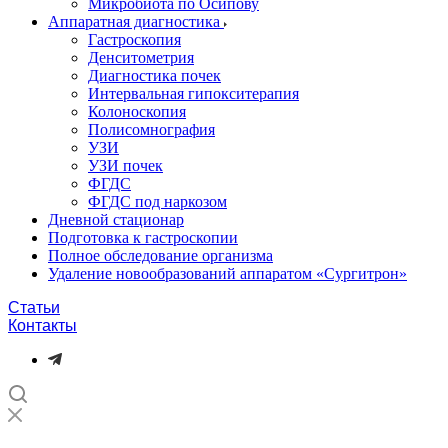
Микробиота по Осипову
Аппаратная диагностика
Гастроскопия
Денситометрия
Диагностика почек
Интервальная гипокситерапия
Колоноскопия
Полисомнография
УЗИ
УЗИ почек
ФГДС
ФГДС под наркозом
Дневной стационар
Подготовка к гастроскопии
Полное обследование организма
Удаление новообразований аппаратом «Сургитрон»‎
Статьи
Контакты