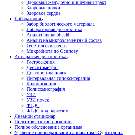
Здоровый желудочно-кишечный тракт
Здоровые почки
Здоровое сердце
Лаборатория
Забор биологического материала
Лабораторная диагностика
Анализ Immunohealth
Анализ на микроэлементный состав
Генетические тесты
Микробиота по Осипову
Аппаратная диагностика
Гастроскопия
Денситометрия
Диагностика почек
Интервальная гипокситерапия
Колоноскопия
Полисомнография
УЗИ
УЗИ почек
ФГДС
ФГДС под наркозом
Дневной стационар
Подготовка к гастроскопии
Полное обследование организма
Удаление новообразований аппаратом «Сургитрон»‎