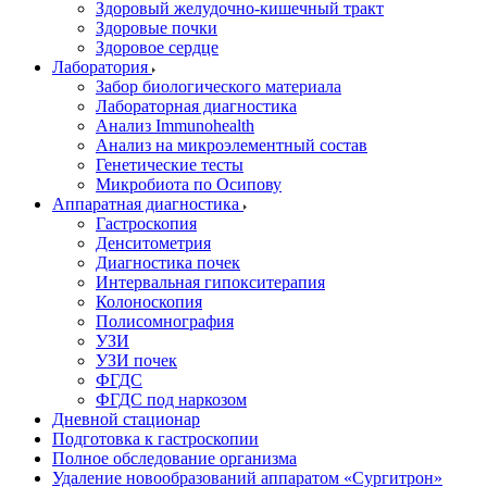
Здоровый желудочно-кишечный тракт
Здоровые почки
Здоровое сердце
Лаборатория
Забор биологического материала
Лабораторная диагностика
Анализ Immunohealth
Анализ на микроэлементный состав
Генетические тесты
Микробиота по Осипову
Аппаратная диагностика
Гастроскопия
Денситометрия
Диагностика почек
Интервальная гипокситерапия
Колоноскопия
Полисомнография
УЗИ
УЗИ почек
ФГДС
ФГДС под наркозом
Дневной стационар
Подготовка к гастроскопии
Полное обследование организма
Удаление новообразований аппаратом «Сургитрон»‎