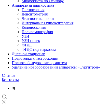
Микробиота по Осипову
Аппаратная диагностика
Гастроскопия
Денситометрия
Диагностика почек
Интервальная гипокситерапия
Колоноскопия
Полисомнография
УЗИ
УЗИ почек
ФГДС
ФГДС под наркозом
Дневной стационар
Подготовка к гастроскопии
Полное обследование организма
Удаление новообразований аппаратом «Сургитрон»‎
Статьи
Контакты