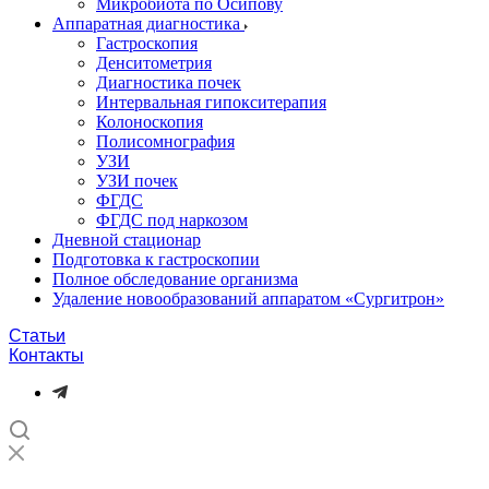
Микробиота по Осипову
Аппаратная диагностика
Гастроскопия
Денситометрия
Диагностика почек
Интервальная гипокситерапия
Колоноскопия
Полисомнография
УЗИ
УЗИ почек
ФГДС
ФГДС под наркозом
Дневной стационар
Подготовка к гастроскопии
Полное обследование организма
Удаление новообразований аппаратом «Сургитрон»‎
Статьи
Контакты