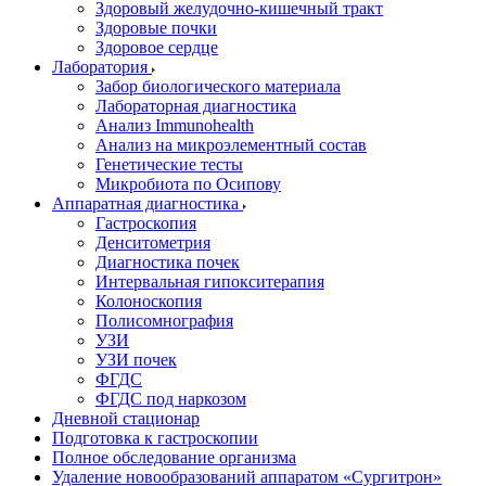
Здоровый желудочно-кишечный тракт
Здоровые почки
Здоровое сердце
Лаборатория
Забор биологического материала
Лабораторная диагностика
Анализ Immunohealth
Анализ на микроэлементный состав
Генетические тесты
Микробиота по Осипову
Аппаратная диагностика
Гастроскопия
Денситометрия
Диагностика почек
Интервальная гипокситерапия
Колоноскопия
Полисомнография
УЗИ
УЗИ почек
ФГДС
ФГДС под наркозом
Дневной стационар
Подготовка к гастроскопии
Полное обследование организма
Удаление новообразований аппаратом «Сургитрон»‎