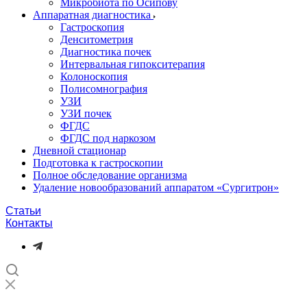
Микробиота по Осипову
Аппаратная диагностика
Гастроскопия
Денситометрия
Диагностика почек
Интервальная гипокситерапия
Колоноскопия
Полисомнография
УЗИ
УЗИ почек
ФГДС
ФГДС под наркозом
Дневной стационар
Подготовка к гастроскопии
Полное обследование организма
Удаление новообразований аппаратом «Сургитрон»‎
Статьи
Контакты