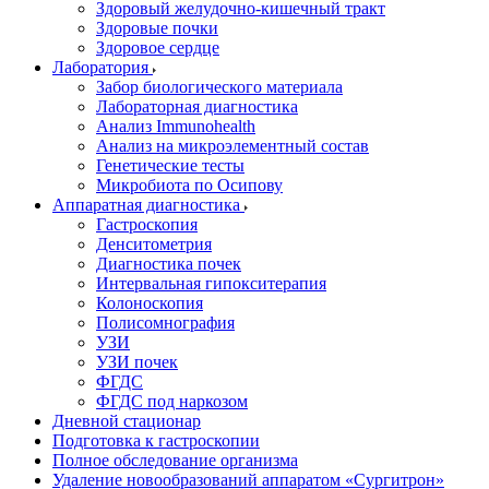
Здоровый желудочно-кишечный тракт
Здоровые почки
Здоровое сердце
Лаборатория
Забор биологического материала
Лабораторная диагностика
Анализ Immunohealth
Анализ на микроэлементный состав
Генетические тесты
Микробиота по Осипову
Аппаратная диагностика
Гастроскопия
Денситометрия
Диагностика почек
Интервальная гипокситерапия
Колоноскопия
Полисомнография
УЗИ
УЗИ почек
ФГДС
ФГДС под наркозом
Дневной стационар
Подготовка к гастроскопии
Полное обследование организма
Удаление новообразований аппаратом «Сургитрон»‎