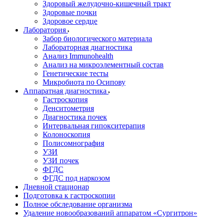
Здоровый желудочно-кишечный тракт
Здоровые почки
Здоровое сердце
Лаборатория
Забор биологического материала
Лабораторная диагностика
Анализ Immunohealth
Анализ на микроэлементный состав
Генетические тесты
Микробиота по Осипову
Аппаратная диагностика
Гастроскопия
Денситометрия
Диагностика почек
Интервальная гипокситерапия
Колоноскопия
Полисомнография
УЗИ
УЗИ почек
ФГДС
ФГДС под наркозом
Дневной стационар
Подготовка к гастроскопии
Полное обследование организма
Удаление новообразований аппаратом «Сургитрон»‎