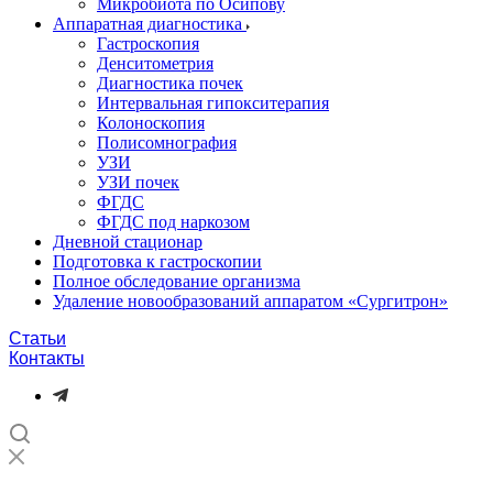
Микробиота по Осипову
Аппаратная диагностика
Гастроскопия
Денситометрия
Диагностика почек
Интервальная гипокситерапия
Колоноскопия
Полисомнография
УЗИ
УЗИ почек
ФГДС
ФГДС под наркозом
Дневной стационар
Подготовка к гастроскопии
Полное обследование организма
Удаление новообразований аппаратом «Сургитрон»‎
Статьи
Контакты