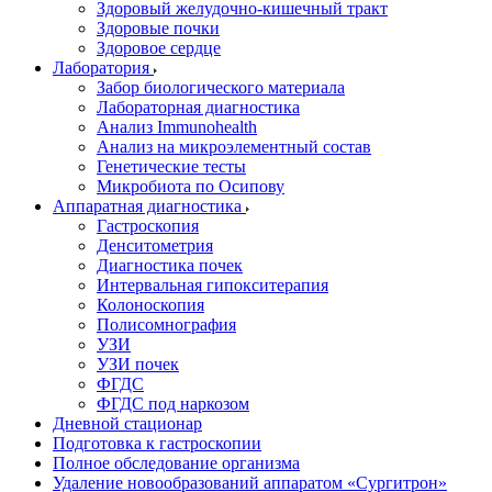
Здоровый желудочно-кишечный тракт
Здоровые почки
Здоровое сердце
Лаборатория
Забор биологического материала
Лабораторная диагностика
Анализ Immunohealth
Анализ на микроэлементный состав
Генетические тесты
Микробиота по Осипову
Аппаратная диагностика
Гастроскопия
Денситометрия
Диагностика почек
Интервальная гипокситерапия
Колоноскопия
Полисомнография
УЗИ
УЗИ почек
ФГДС
ФГДС под наркозом
Дневной стационар
Подготовка к гастроскопии
Полное обследование организма
Удаление новообразований аппаратом «Сургитрон»‎