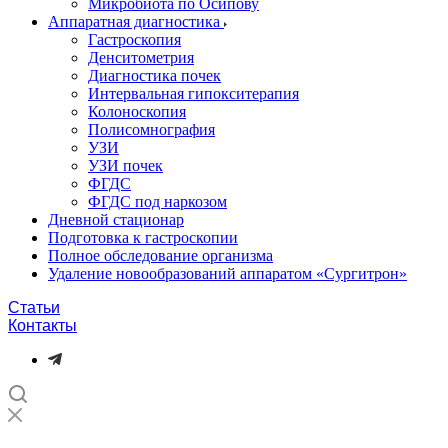
Микробиота по Осипову
Аппаратная диагностика
Гастроскопия
Денситометрия
Диагностика почек
Интервальная гипокситерапия
Колоноскопия
Полисомнография
УЗИ
УЗИ почек
ФГДС
ФГДС под наркозом
Дневной стационар
Подготовка к гастроскопии
Полное обследование организма
Удаление новообразований аппаратом «Сургитрон»‎
Статьи
Контакты