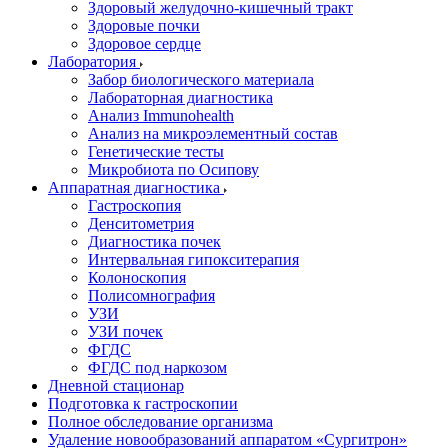
Здоровый желудочно-кишечный тракт
Здоровые почки
Здоровое сердце
Лаборатория
Забор биологического материала
Лабораторная диагностика
Анализ Immunohealth
Анализ на микроэлементный состав
Генетические тесты
Микробиота по Осипову
Аппаратная диагностика
Гастроскопия
Денситометрия
Диагностика почек
Интервальная гипокситерапия
Колоноскопия
Полисомнография
УЗИ
УЗИ почек
ФГДС
ФГДС под наркозом
Дневной стационар
Подготовка к гастроскопии
Полное обследование организма
Удаление новообразований аппаратом «Сургитрон»‎