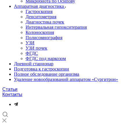
Микробиота по Осипову
Аппаратная диагностика
Гастроскопия
Денситометрия
Диагностика почек
Интервальная гипокситерапия
Колоноскопия
Полисомнография
УЗИ
УЗИ почек
ФГДС
ФГДС под наркозом
Дневной стационар
Подготовка к гастроскопии
Полное обследование организма
Удаление новообразований аппаратом «Сургитрон»‎
Статьи
Контакты