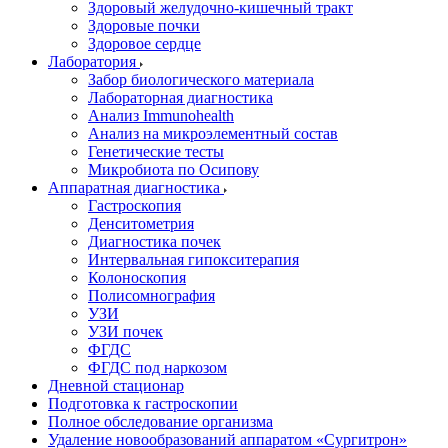
Здоровый желудочно-кишечный тракт
Здоровые почки
Здоровое сердце
Лаборатория
Забор биологического материала
Лабораторная диагностика
Анализ Immunohealth
Анализ на микроэлементный состав
Генетические тесты
Микробиота по Осипову
Аппаратная диагностика
Гастроскопия
Денситометрия
Диагностика почек
Интервальная гипокситерапия
Колоноскопия
Полисомнография
УЗИ
УЗИ почек
ФГДС
ФГДС под наркозом
Дневной стационар
Подготовка к гастроскопии
Полное обследование организма
Удаление новообразований аппаратом «Сургитрон»‎