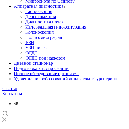
Микробиота по Осипову
Аппаратная диагностика
Гастроскопия
Денситометрия
Диагностика почек
Интервальная гипокситерапия
Колоноскопия
Полисомнография
УЗИ
УЗИ почек
ФГДС
ФГДС под наркозом
Дневной стационар
Подготовка к гастроскопии
Полное обследование организма
Удаление новообразований аппаратом «Сургитрон»‎
Статьи
Контакты