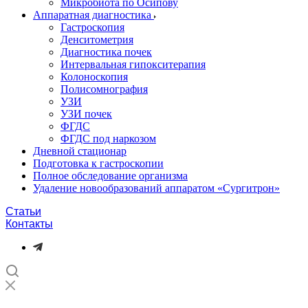
Микробиота по Осипову
Аппаратная диагностика
Гастроскопия
Денситометрия
Диагностика почек
Интервальная гипокситерапия
Колоноскопия
Полисомнография
УЗИ
УЗИ почек
ФГДС
ФГДС под наркозом
Дневной стационар
Подготовка к гастроскопии
Полное обследование организма
Удаление новообразований аппаратом «Сургитрон»‎
Статьи
Контакты