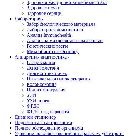
Здоровый желудочно-кишечный тракт
Здоровые почки
Здоровое сердце
Лаборатория
Забор биологического материала
Лабораторная диагностика
Анализ Immunohealth
Анализ на микроэлементный состав
Генетические тесты
Микробиота по Осипову
Аппаратная диагностика
Гастроскопия
Денситометрия
Диагностика почек
Интервальная гипокситерапия
Колоноскопия
Полисомнография
УЗИ
УЗИ почек
ФГДС
ФГДС под наркозом
Дневной стационар
Подготовка к гастроскопии
Полное обследование организма
Удаление новообразований аппаратом «Сургитрон»‎