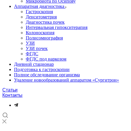
Микробиота по Осипову
Аппаратная диагностика
Гастроскопия
Денситометрия
Диагностика почек
Интервальная гипокситерапия
Колоноскопия
Полисомнография
УЗИ
УЗИ почек
ФГДС
ФГДС под наркозом
Дневной стационар
Подготовка к гастроскопии
Полное обследование организма
Удаление новообразований аппаратом «Сургитрон»‎
Статьи
Контакты