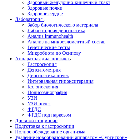
Здоровый желудочно-кишечный тракт
Здоровые почки
Здоровое сердце
Лаборатория
Забор биологического материала
Лабораторная диагностика
Анализ Immunohealth
Анализ на микроэлементный состав
Генетические тесты
Микробиота по Осипову
Аппаратная диагностика
Гастроскопия
Денситометрия
Диагностика почек
Интервальная гипокситерапия
Колоноскопия
Полисомнография
УЗИ
УЗИ почек
ФГДС
ФГДС под наркозом
Дневной стационар
Подготовка к гастроскопии
Полное обследование организма
Удаление новообразований аппаратом «Сургитрон»‎