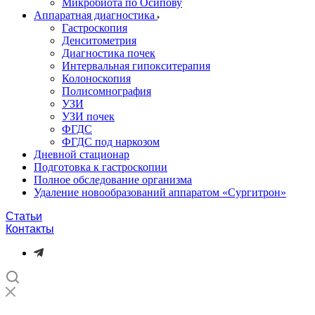
Микробиота по Осипову
Аппаратная диагностика
Гастроскопия
Денситометрия
Диагностика почек
Интервальная гипокситерапия
Колоноскопия
Полисомнография
УЗИ
УЗИ почек
ФГДС
ФГДС под наркозом
Дневной стационар
Подготовка к гастроскопии
Полное обследование организма
Удаление новообразований аппаратом «Сургитрон»‎
Статьи
Контакты