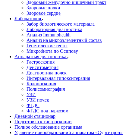
Здоровый желудочно-кишечный тракт
Здоровые почки
Здоровое сердце
Лаборатория
Забор биологического материала
Лабораторная диагностика
Анализ Immunohealth
Анализ на микроэлементный состав
Генетические тесты
Микробиота по Осипову
Аппаратная диагностика
Гастроскопия
Денситометрия
Диагностика почек
Интервальная гипокситерапия
Колоноскопия
Полисомнография
УЗИ
УЗИ почек
ФГДС
ФГДС под наркозом
Дневной стационар
Подготовка к гастроскопии
Полное обследование организма
Удаление новообразований аппаратом «Сургитрон»‎