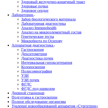
Здоровый желудочно-кишечный тракт
Здоровые почки
Здоровое сердце
Лаборатория
Забор биологического материала
Лабораторная диагностика
Анализ Immunohealth
Анализ на микроэлементный состав
Генетические тесты
Микробиота по Осипову
Аппаратная диагностика
Гастроскопия
Денситометрия
Диагностика почек
Интервальная гипокситерапия
Колоноскопия
Полисомнография
УЗИ
УЗИ почек
ФГДС
ФГДС под наркозом
Дневной стационар
Подготовка к гастроскопии
Полное обследование организма
Удаление новообразований аппаратом «Сургитрон»‎