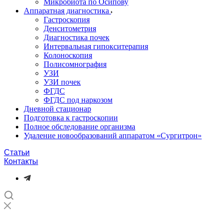
Микробиота по Осипову
Аппаратная диагностика
Гастроскопия
Денситометрия
Диагностика почек
Интервальная гипокситерапия
Колоноскопия
Полисомнография
УЗИ
УЗИ почек
ФГДС
ФГДС под наркозом
Дневной стационар
Подготовка к гастроскопии
Полное обследование организма
Удаление новообразований аппаратом «Сургитрон»‎
Статьи
Контакты