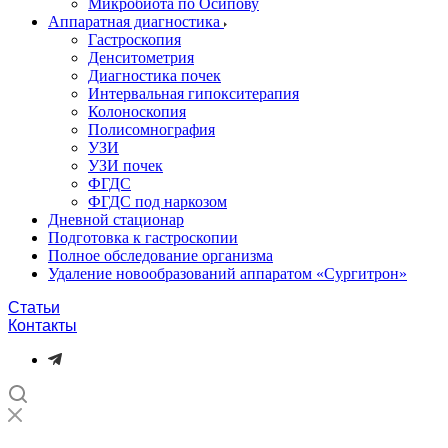
Микробиота по Осипову
Аппаратная диагностика
Гастроскопия
Денситометрия
Диагностика почек
Интервальная гипокситерапия
Колоноскопия
Полисомнография
УЗИ
УЗИ почек
ФГДС
ФГДС под наркозом
Дневной стационар
Подготовка к гастроскопии
Полное обследование организма
Удаление новообразований аппаратом «Сургитрон»‎
Статьи
Контакты