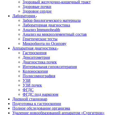
Здоровый желудочно-кишечный тракт
Здоровые почки
Здоровое сердце
Лаборатория
Забор биологического материала
Лабораторная диагностика
Анализ Immunohealth
Анализ на микроэлементный состав
Генетические тесты
Микробиота по Осипову
Аппаратная диагностика
Гастроскопия
Денситометрия
Диагностика почек
Интервальная гипокситерапия
Колоноскопия
Полисомнография
УЗИ
УЗИ почек
ФГДС
ФГДС под наркозом
Дневной стационар
Подготовка к гастроскопии
Полное обследование организма
Удаление новообразований аппаратом «Сургитрон»‎