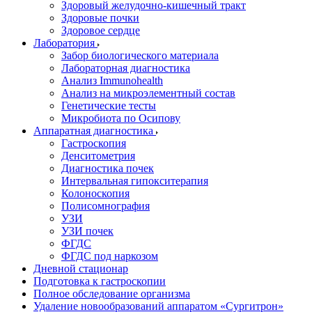
Здоровый желудочно-кишечный тракт
Здоровые почки
Здоровое сердце
Лаборатория
Забор биологического материала
Лабораторная диагностика
Анализ Immunohealth
Анализ на микроэлементный состав
Генетические тесты
Микробиота по Осипову
Аппаратная диагностика
Гастроскопия
Денситометрия
Диагностика почек
Интервальная гипокситерапия
Колоноскопия
Полисомнография
УЗИ
УЗИ почек
ФГДС
ФГДС под наркозом
Дневной стационар
Подготовка к гастроскопии
Полное обследование организма
Удаление новообразований аппаратом «Сургитрон»‎