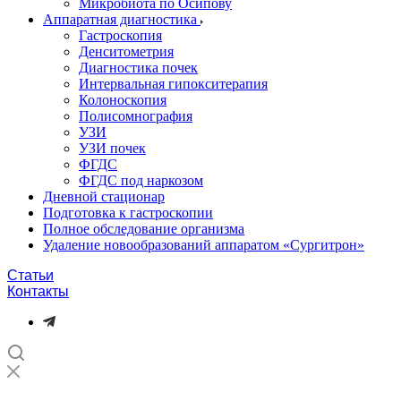
Микробиота по Осипову
Аппаратная диагностика
Гастроскопия
Денситометрия
Диагностика почек
Интервальная гипокситерапия
Колоноскопия
Полисомнография
УЗИ
УЗИ почек
ФГДС
ФГДС под наркозом
Дневной стационар
Подготовка к гастроскопии
Полное обследование организма
Удаление новообразований аппаратом «Сургитрон»‎
Статьи
Контакты