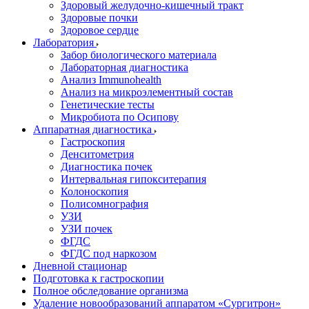
Здоровый желудочно-кишечный тракт
Здоровые почки
Здоровое сердце
Лаборатория
Забор биологического материала
Лабораторная диагностика
Анализ Immunohealth
Анализ на микроэлементный состав
Генетические тесты
Микробиота по Осипову
Аппаратная диагностика
Гастроскопия
Денситометрия
Диагностика почек
Интервальная гипокситерапия
Колоноскопия
Полисомнография
УЗИ
УЗИ почек
ФГДС
ФГДС под наркозом
Дневной стационар
Подготовка к гастроскопии
Полное обследование организма
Удаление новообразований аппаратом «Сургитрон»‎