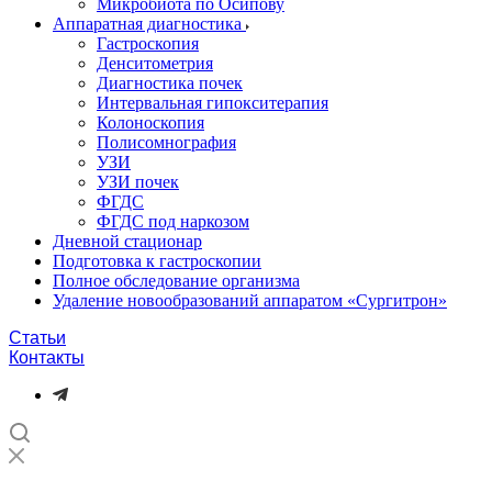
Микробиота по Осипову
Аппаратная диагностика
Гастроскопия
Денситометрия
Диагностика почек
Интервальная гипокситерапия
Колоноскопия
Полисомнография
УЗИ
УЗИ почек
ФГДС
ФГДС под наркозом
Дневной стационар
Подготовка к гастроскопии
Полное обследование организма
Удаление новообразований аппаратом «Сургитрон»‎
Статьи
Контакты