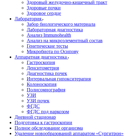
Здоровый желудочно-кишечный тракт
Здоровые почки
Здоровое сердце
Лаборатория
Забор биологического материала
Лабораторная диагностика
Анализ Immunohealth
Анализ на микроэлементный состав
Генетические тесты
Микробиота по Осипову
Аппаратная диагностика
Гастроскопия
Денситометрия
Диагностика почек
Интервальная гипокситерапия
Колоноскопия
Полисомнография
УЗИ
УЗИ почек
ФГДС
ФГДС под наркозом
Дневной стационар
Подготовка к гастроскопии
Полное обследование организма
Удаление новообразований аппаратом «Сургитрон»‎