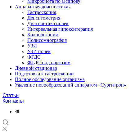
Микробиота по Осипову
Аппаратная диагностика
Гастроскопия
Денситометрия
Диагностика почек
Интервальная гипокситерапия
Колоноскопия
Полисомнография
УЗИ
УЗИ почек
ФГДС
ФГДС под наркозом
Дневной стационар
Подготовка к гастроскопии
Полное обследование организма
Удаление новообразований аппаратом «Сургитрон»‎
Статьи
Контакты