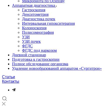
Микробиота по Осипову
Аппаратная диагностика
Гастроскопия
Денситометрия
Диагностика почек
Интервальная гипокситерапия
Колоноскопия
Полисомнография
УЗИ
УЗИ почек
ФГДС
ФГДС под наркозом
Дневной стационар
Подготовка к гастроскопии
Полное обследование организма
Удаление новообразований аппаратом «Сургитрон»‎
Статьи
Контакты