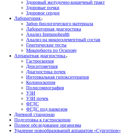
Здоровый желудочно-кишечный тракт
Здоровые почки
Здоровое сердце
Лаборатория
Забор биологического материала
Лабораторная диагностика
Анализ Immunohealth
Анализ на микроэлементный состав
Генетические тесты
Микробиота по Осипову
Аппаратная диагностика
Гастроскопия
Денситометрия
Диагностика почек
Интервальная гипокситерапия
Колоноскопия
Полисомнография
УЗИ
УЗИ почек
ФГДС
ФГДС под наркозом
Дневной стационар
Подготовка к гастроскопии
Полное обследование организма
Удаление новообразований аппаратом «Сургитрон»‎